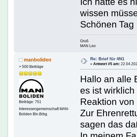
Ich hätte es n
wissen müsse
Schönen Tag 
Gruß
MAN Leo
Re: Brief für 4N1
manboliden
«
Antwort #5 am:
22.04.202
> 500 Beiträge
Hallo an alle 
es ist wirklic
Reaktion von
Beiträge: 751
Interessengemeinschaft MAN-
Zur Ehrenrett
Boliden Bln.Brbg.
sagen das daß
In meinem Fal