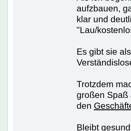
aufzbauen, ga
klar und deut
"Lau/kostenlos
Es gibt sie al
Verständislo
Trotzdem mach
großen Spaß 
den
Geschäf
Bleibt gesund 