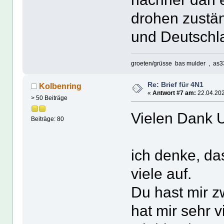
drohen zustä
und Deutschland
groeten/grüsse bas mulder , as3
Re: Brief für 4N1
Kolbenring
«
Antwort #7 am:
22.04.202
> 50 Beiträge
Vielen Dank 
Beiträge: 80
ich denke, da
viele auf.
Du hast mir z
hat mir sehr v