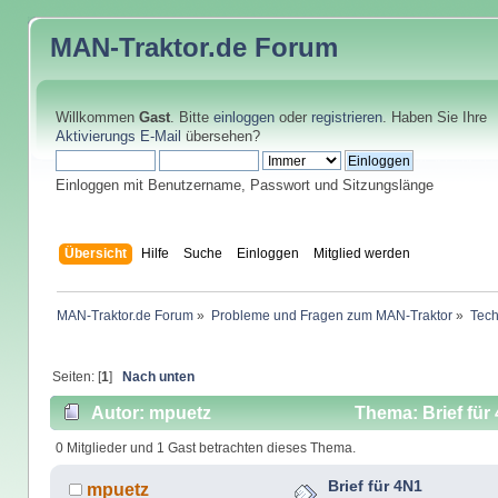
MAN-Traktor.de
Forum
Willkommen
Gast
. Bitte
einloggen
oder
registrieren
. Haben Sie Ihre
Aktivierungs E-Mail
übersehen?
Einloggen mit Benutzername, Passwort und Sitzungslänge
Übersicht
Hilfe
Suche
Einloggen
Mitglied werden
MAN-Traktor.de Forum
»
Probleme und Fragen zum MAN-Traktor
»
Tech
Seiten: [
1
]
Nach unten
Autor: mpuetz
Thema: Brief für
0 Mitglieder und 1 Gast betrachten dieses Thema.
Brief für 4N1
mpuetz