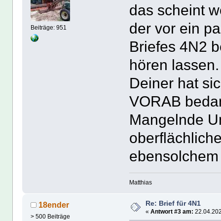
das scheint w
der vor ein p
Beiträge: 951
Briefes 4N2 b
hören lassen.
Deiner hat si
VORAB bedank
Mangelnde U
oberflächlich
ebensolchem 
Matthias
Re: Brief für 4N1
18ender
«
Antwort #3 am:
22.04.202
> 500 Beiträge