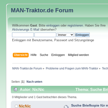
MAN-Traktor.de
Forum
Willkommen
Gast
. Bitte
einloggen
oder
registrieren
. Haben Sie Ihre
Aktivierungs E-Mail
übersehen?
Einloggen mit Benutzername, Passwort und Sitzungslänge
Übersicht
Hilfe
Suche
Einloggen
Mitglied werden
MAN-Traktor.de Forum
»
Probleme und Fragen zum MAN-Traktor
»
Tech
Seiten: [
1
]
Nach unten
Autor: NicNic
Thema: Suche Brie
0 Mitglieder und 1 Gast betrachten dieses Thema.
Suche Briefkopie für 
NicNic