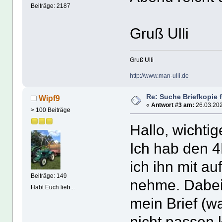
Beiträge: 2187
Gruß Ulli
Gruß Ulli
http://www.man-ulli.de
Re: Suche Briefkopie 
Wipf9
«
Antwort #3 am:
26.03.202
> 100 Beiträge
Hallo, wichtig
Ich hab den 
ich ihn mit a
Beiträge: 149
nehme. Dabei 
Habt Euch lieb...
mein Brief (w
nicht passen 