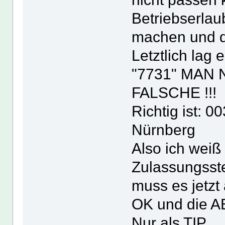
Betriebserla
machen und da
Letztlich lag
"7731" MAN Nu
FALSCHE !!
Richtig ist: 
Nürnberg
Also ich weiß
Zulassungsste
muss es jetzt
OK und die A
Nur als TIP