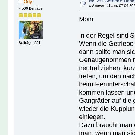
Re: 2f1 Getriebe krach
Oily
«
Antwort #1 am:
07.06.202
> 500 Beiträge
Moin
In der Regel sind S
Wenn die Getriebe
Beiträge: 551
dann sollte man sic
Genaugenommen mü
neutral ziehen, ku
treten, um den näc
beim Herunterscha
kommen lassen und
Gangräder auf die 
wieder die Kupplun
einlegen.
Dazu braucht man 
man, wenn man sich