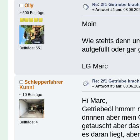
Re: 2f1 Getriebe krach
Oily
«
Antwort #4 am:
08.06.202
> 500 Beiträge
Moin
Wie stehts denn um 
aufgefüllt oder ga
Beiträge: 551
LG Marc
Re: 2f1 Getriebe krach
Schlepperfahrer
«
Antwort #5 am:
08.06.202
Kunni
< 10 Beiträge
Hi Marc,
Getriebeöl hmmm na
drinnen aber mein 
Beiträge: 4
getauscht aber das 
es daran liegt, ab