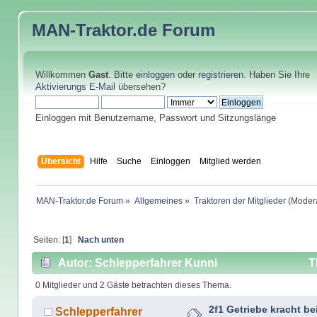
MAN-Traktor.de
Forum
Willkommen
Gast
. Bitte
einloggen
oder
registrieren
. Haben Sie Ihre
Aktivierungs E-Mail
übersehen?
Einloggen mit Benutzername, Passwort und Sitzungslänge
Übersicht
Hilfe
Suche
Einloggen
Mitglied werden
MAN-Traktor.de Forum
»
Allgemeines
»
Traktoren der Mitglieder
(Modera
Seiten: [
1
]
Nach unten
Autor: Schlepperfahrer Kunni
T
0 Mitglieder und 2 Gäste betrachten dieses Thema.
2f1 Getriebe kracht b
Schlepperfahrer