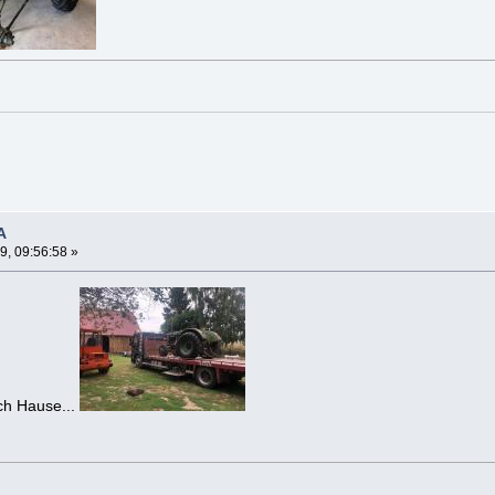
A
9, 09:56:58 »
ch Hause...