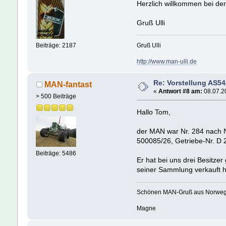
Herzlich willkommen bei den
Gruß Ulli
Gruß Ulli
Beiträge: 2187
http://www.man-ulli.de
Re: Vorstellung AS5
MAN-fantast
«
Antwort #8 am:
08.07.20
> 500 Beiträge
Hallo Tom,
der MAN war Nr. 284 nach No
500085/26, Getriebe-Nr. D 
Beiträge: 5486
Er hat bei uns drei Besitze
seiner Sammlung verkauft ha
Schönen MAN-Gruß aus Norwe
Magne