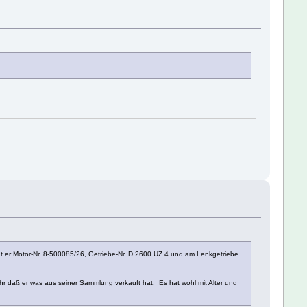
at er Motor-Nr. 8-500085/26, Getriebe-Nr. D 2600 UZ 4 und am Lenkgetriebe
ehr daß er was aus seiner Sammlung verkauft hat. Es hat wohl mit Alter und