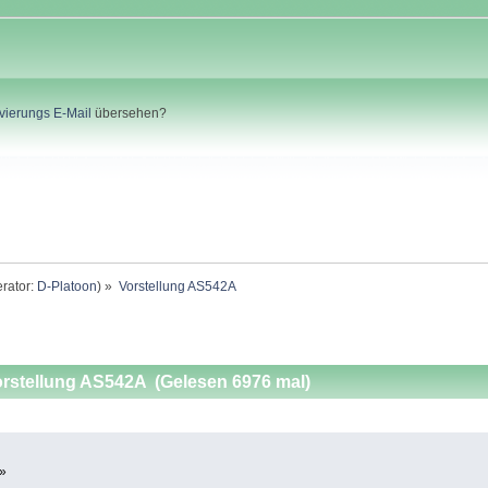
ivierungs E-Mail
übersehen?
rator:
D-Platoon
) »
Vorstellung AS542A
rstellung AS542A (Gelesen 6976 mal)
 »