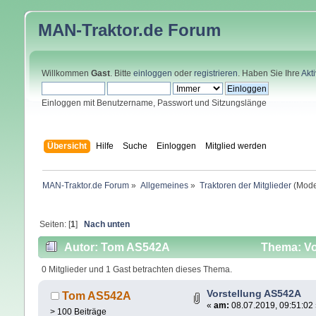
MAN-Traktor.de
Forum
Willkommen
Gast
. Bitte
einloggen
oder
registrieren
. Haben Sie Ihre
Akt
Einloggen mit Benutzername, Passwort und Sitzungslänge
Übersicht
Hilfe
Suche
Einloggen
Mitglied werden
MAN-Traktor.de Forum
»
Allgemeines
»
Traktoren der Mitglieder
(Mode
Seiten: [
1
]
Nach unten
Autor: Tom AS542A
Thema: Vo
0 Mitglieder und 1 Gast betrachten dieses Thema.
Vorstellung AS542A
Tom AS542A
«
am:
08.07.2019, 09:51:02
> 100 Beiträge