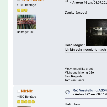
«
Antwort #6 am:
08.07.201
> 100 Beiträge
Danke Jacoby!
Beiträge: 183
Hallo Magne:
Ich bin sehr neugierig nac
Met vriendelijke groet,
Mit freundlichen grüßen,
Best Regards,
Tom van Baars
Re: Vorstellung AS5
NicNic
«
Antwort #7 am:
08.07.20
> 500 Beiträge
Hallo Tom