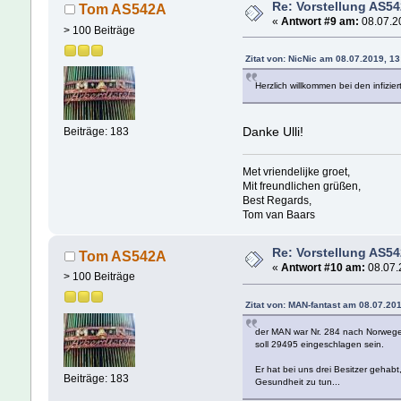
Re: Vorstellung AS5
Tom AS542A
«
Antwort #9 am:
08.07.20
> 100 Beiträge
Zitat von: NicNic am 08.07.2019, 13
Herzlich willkommen bei den infizi
Danke Ulli!
Beiträge: 183
Met vriendelijke groet,
Mit freundlichen grüßen,
Best Regards,
Tom van Baars
Re: Vorstellung AS5
Tom AS542A
«
Antwort #10 am:
08.07.
> 100 Beiträge
Zitat von: MAN-fantast am 08.07.20
der MAN war Nr. 284 nach Norwegen
soll 29495 eingeschlagen sein.
Er hat bei uns drei Besitzer gehab
Beiträge: 183
Gesundheit zu tun...