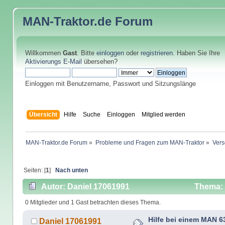
MAN-Traktor.de
Forum
Willkommen
Gast
. Bitte
einloggen
oder
registrieren
. Haben Sie Ihre
Aktivierungs E-Mail
übersehen?
Einloggen mit Benutzername, Passwort und Sitzungslänge
Übersicht
Hilfe
Suche
Einloggen
Mitglied werden
MAN-Traktor.de Forum
»
Probleme und Fragen zum MAN-Traktor
»
Vers
Seiten: [
1
]
Nach unten
Autor: Daniel 17061991
Thema: 
4500 mal)
0 Mitglieder und 1 Gast betrachten dieses Thema.
Hilfe bei einem MAN 6
Daniel 17061991