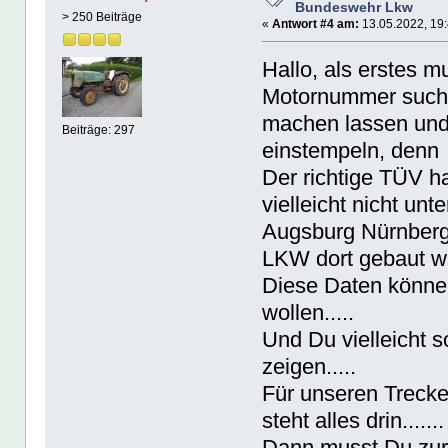
Bundeswehr Lkw
> 250 Beiträge
«
Antwort #4 am:
13.05.2022, 19:
Hallo, als erstes 
Motornummer suche
machen lassen und
Beiträge: 297
einstempeln, denn o
Der richtige TÜV h
vielleicht nicht un
Augsburg Nürnberg,
LKW dort gebaut wu
Diese Daten können
wollen.....
Und Du vielleicht so
zeigen.....
Für unseren Trecke
steht alles drin.......
Dann musst Du zur 