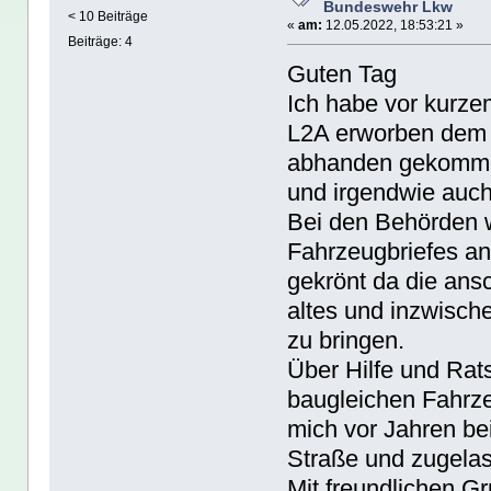
Bundeswehr Lkw
< 10 Beiträge
«
am:
12.05.2022, 18:53:21 »
Beiträge: 4
Guten Tag
Ich habe vor kurz
L2A erworben dem l
abhanden gekommen 
und irgendwie auch
Bei den Behörden 
Fahrzeugbriefes anz
gekrönt da die ansc
altes und inzwisch
zu bringen.
Über Hilfe und Rat
baugleichen Fahrze
mich vor Jahren bei
Straße und zugela
Mit freundlichen G