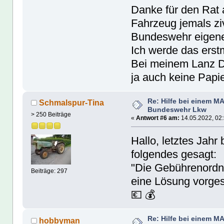
Danke für den Rat 
Fahrzeug jemals ziv
Bundeswehr eige
Ich werde das erst
Bei meinem Lanz D1
ja auch keine Papi
Re: Hilfe bei einem M
Schmalspur-Tina
Bundeswehr Lkw
> 250 Beiträge
«
Antwort #6 am:
14.05.2022, 02:
Hallo, letztes Jah
folgendes gesagt:
"Die Gebührenordnu
Beiträge: 297
eine Lösung vorge
💶 💰
Re: Hilfe bei einem M
hobbyman