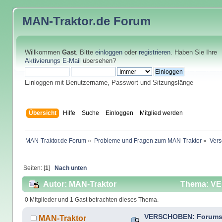
MAN-Traktor.de
Forum
Willkommen
Gast
. Bitte
einloggen
oder
registrieren
. Haben Sie Ihre
Aktivierungs E-Mail
übersehen?
Einloggen mit Benutzername, Passwort und Sitzungslänge
Übersicht
Hilfe
Suche
Einloggen
Mitglied werden
MAN-Traktor.de Forum
»
Probleme und Fragen zum MAN-Traktor
»
Vers
Seiten: [
1
]
Nach unten
Autor: MAN-Traktor
Thema: VER
0 Mitglieder und 1 Gast betrachten dieses Thema.
VERSCHOBEN: Forumst
MAN-Traktor