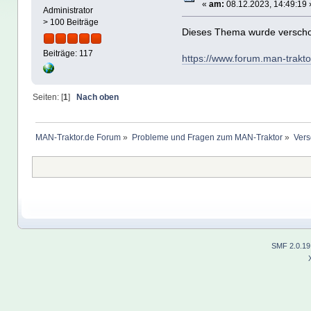
«
am:
08.12.2023, 14:49:19 
Administrator
> 100 Beiträge
Dieses Thema wurde versch
Beiträge: 117
https://www.forum.man-trakt
Seiten: [
1
]
Nach oben
MAN-Traktor.de Forum
»
Probleme und Fragen zum MAN-Traktor
»
Vers
SMF 2.0.19