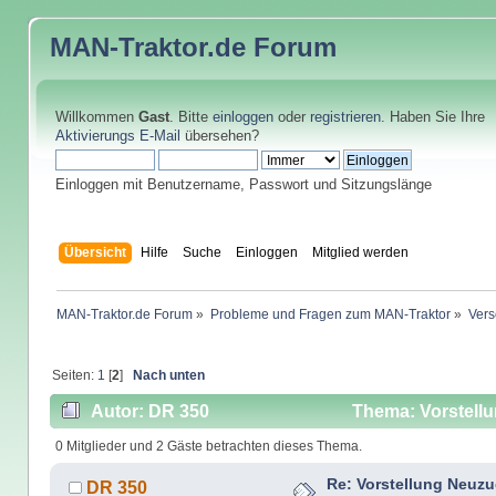
MAN-Traktor.de
Forum
Willkommen
Gast
. Bitte
einloggen
oder
registrieren
. Haben Sie Ihre
Aktivierungs E-Mail
übersehen?
Einloggen mit Benutzername, Passwort und Sitzungslänge
Übersicht
Hilfe
Suche
Einloggen
Mitglied werden
MAN-Traktor.de Forum
»
Probleme und Fragen zum MAN-Traktor
»
Vers
Seiten:
1
[
2
]
Nach unten
Autor: DR 350
Thema: Vorstell
0 Mitglieder und 2 Gäste betrachten dieses Thema.
Re: Vorstellung Neuz
DR 350