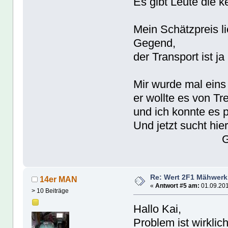
Es gibt Leute die 
Mein Schätzpreis li
Gegend,
der Transport ist j
Mir wurde mal eins
er wollte es von Tr
und ich konnte es 
Und jetzt sucht hie
Gruß J
Re: Wert 2F1 Mähwerk
14er MAN
«
Antwort #5 am:
01.09.201
> 10 Beiträge
Hallo Kai,
Problem ist wirklic