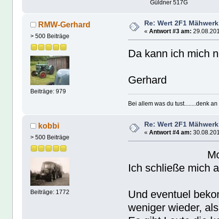
Güldner 517G
Re: Wert 2F1 Mähwerk
RMW-Gerhard
«
Antwort #3 am:
29.08.201
> 500 Beiträge
Da kann ich mich n
Gerhard
Beiträge: 979
Bei allem was du tust........denk a
Re: Wert 2F1 Mähwerk
kobbi
«
Antwort #4 am:
30.08.201
> 500 Beiträge
Moi
Ich schließe mich 
Und eventuel bekom
Beiträge: 1772
weniger wieder, a