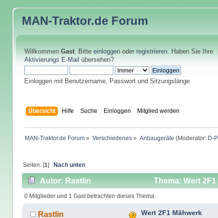
MAN-Traktor.de
Forum
Willkommen
Gast
. Bitte
einloggen
oder
registrieren
. Haben Sie Ihre
Aktivierungs E-Mail
übersehen?
Einloggen mit Benutzername, Passwort und Sitzungslänge
Übersicht
Hilfe
Suche
Einloggen
Mitglied werden
MAN-Traktor.de Forum
»
Verschiedenes
»
Anbaugeräte
(Moderator:
D-P
Seiten: [
1
]
Nach unten
Autor: Rastlin
Thema: Wert 2F1 
0 Mitglieder und 1 Gast betrachten dieses Thema.
Wert 2F1 Mähwerk
Rastlin