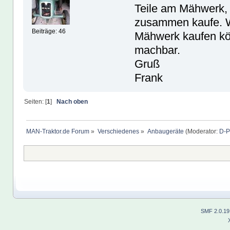
Teile am Mähwerk, z
zusammen kaufe. We
Beiträge: 46
Mähwerk kaufen kön
machbar.
Gruß
Frank
Seiten: [
1
]
Nach oben
MAN-Traktor.de Forum
»
Verschiedenes
»
Anbaugeräte
(Moderator:
D-P
SMF 2.0.19