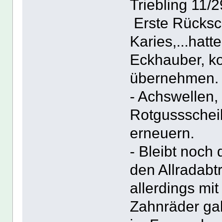
Triebling 11/
Erste Rücksch
Karies,...hat
Eckhauber, ko
übernehmen.
- Achswellen,
Rotgussschei
erneuern.
- Bleibt noch 
den Allradabt
allerdings mi
Zahnräder ga