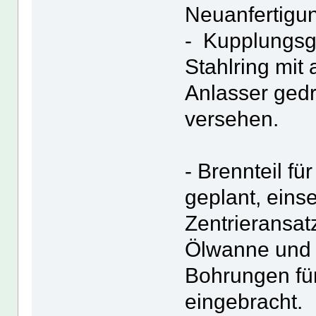
Neuanfertigu
- Kupplungsg
Stahlring mit
Anlasser gedr
versehen.
- Brennteil fü
geplant, eins
Zentrieransatz
Ölwanne und L
Bohrungen fü
eingebracht.