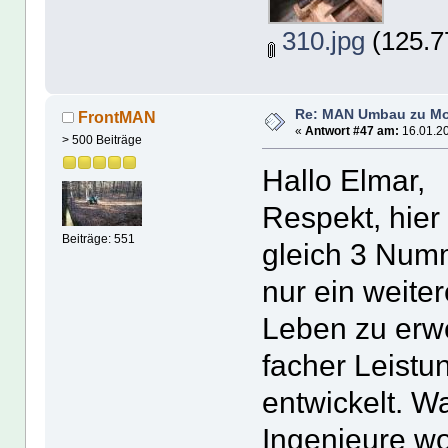
310.jpg
(125.7
Re: MAN Umbau zu Mo
FrontMAN
«
Antwort #47 am:
16.01.20
> 500 Beiträge
Hallo Elmar,
Respekt, hier 
Beiträge: 551
gleich 3 Numm
nur ein weite
Leben zu erwe
facher Leistu
entwickelt. W
Ingenieure w