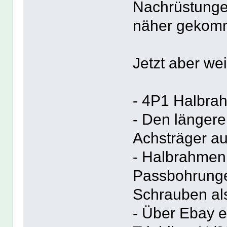
Nachrüstung
näher gekom
Jetzt aber wei
- 4P1 Halbra
- Den länger
Achsträger a
- Halbrahmen 
Passbohrunge
Schrauben als
- Über Ebay e