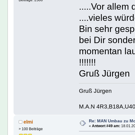
Beiträge: 2386
.....Vor allem
....vieles würd
Bin sehr gespa
bei Dir sonde
momentan lauf
!!!!!!!
Gruß Jürgen
Gruß Jürgen
M.A.N 4R3,B18A,U4
Re: MAN Umbau zu Mo
elmi
«
Antwort #49 am:
18.01.20
> 100 Beiträge