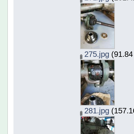
275.jpg
(91.84
281.jpg
(157.1