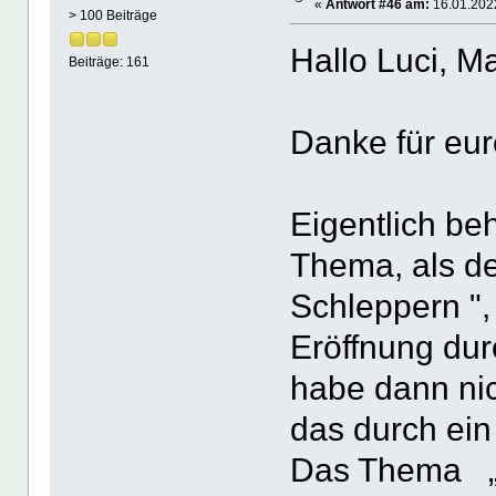
«
Antwort #46 am:
16.01.2022
> 100 Beiträge
Hallo Luci, Ma
Beiträge: 161
Danke für eu
Eigentlich be
Thema, als d
Schleppern ",
Eröffnung dur
habe dann nic
das durch ein
Das Thema „A