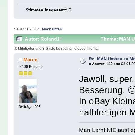
Stimmen insgesamt:
0
Seiten:
1
2
[
3
]
4
Nach unten
Autor: Roland.H
Thema: MAN Um
0 Mitglieder und 3 Gäste betrachten dieses Thema.
Re: MAN Umbau zu Mo
Marco
«
Antwort #40 am:
03.01.20
> 100 Beiträge
Jawoll, super
Besserung. 
In eBay Klein
Beiträge: 205
halbfertigen M
Man Lernt NIE aus! ega