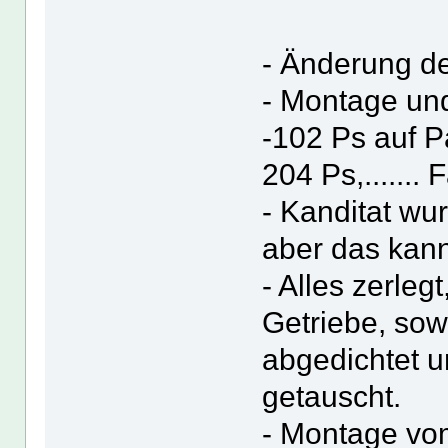
- Änderung d
- Montage und
-102 Ps auf Pa
204 Ps,.......
- Kanditat wu
aber das kan
- Alles zerleg
Getriebe, sow
abgedichtet 
getauscht.
- Montage vo