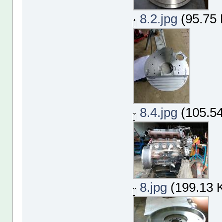
8.2.jpg
(95.75 
8.4.jpg
(105.54
8.jpg
(199.13 K