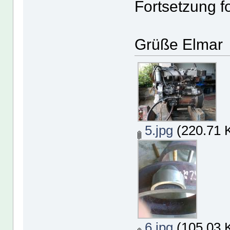
Fortsetzung fo
Grüße Elmar
5.jpg
(220.71 K
6.jpg
(105.03 K