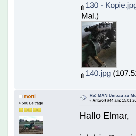
130 - Kopie.jp
Mal.)
140.jpg
(107.5
Re: MAN Umbau zu Mo
mortl
«
Antwort #44 am:
15.01.20
> 500 Beiträge
Hallo Elmar,