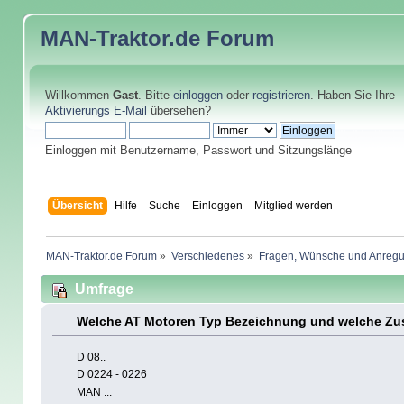
MAN-Traktor.de
Forum
Willkommen
Gast
. Bitte
einloggen
oder
registrieren
. Haben Sie Ihre
Aktivierungs E-Mail
übersehen?
Einloggen mit Benutzername, Passwort und Sitzungslänge
Übersicht
Hilfe
Suche
Einloggen
Mitglied werden
MAN-Traktor.de Forum
»
Verschiedenes
»
Fragen, Wünsche und Anreg
Umfrage
Welche AT Motoren Typ Bezeichnung und welche Zu
D 08..
D 0224 - 0226
MAN ...