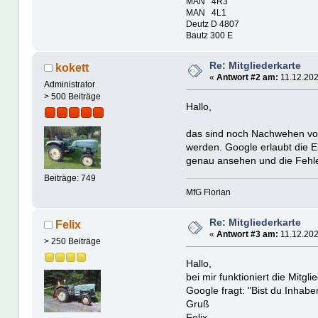
MAN 4R3
MAN 4L1
Deutz D 4807
Bautz 300 E
Re: Mitgliederkarte
kokett
«
Antwort #2 am:
11.12.202
Administrator
> 500 Beiträge
Hallo,
das sind noch Nachwehen vo
werden. Google erlaubt die E
genau ansehen und die Fehle
Beiträge: 749
MfG Florian
Re: Mitgliederkarte
Felix
«
Antwort #3 am:
11.12.202
> 250 Beiträge
Hallo,
bei mir funktioniert die Mitgli
Google fragt: "Bist du Inhabe
Gruß
Felix