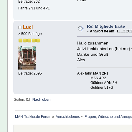
Beiträge: 362
Fahre 2N1 und 4P1
Re: Mitgliederkarte
Luci
«
Antwort #4 am:
11.12.202
> 500 Beiträge
Hallo zusammen.
Jetzt funktioniert es (bei mir
Danke und Gruß
Alex
Alex fährt MAN 2P1
Beiträge: 2695
MAN 4R2
Güldner ADN 8H
Güldner 517G
Seiten: [
1
]
Nach oben
MAN-Traktor.de Forum
»
Verschiedenes
»
Fragen, Wünsche und Anreg