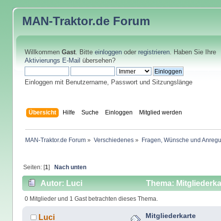
MAN-Traktor.de
Forum
Willkommen
Gast
. Bitte
einloggen
oder
registrieren
. Haben Sie Ihre
Aktivierungs E-Mail
übersehen?
Einloggen mit Benutzername, Passwort und Sitzungslänge
Übersicht
Hilfe
Suche
Einloggen
Mitglied werden
MAN-Traktor.de Forum
»
Verschiedenes
»
Fragen, Wünsche und Anreg
Seiten: [
1
]
Nach unten
Autor: Luci
Thema: Mitgliederka
0 Mitglieder und 1 Gast betrachten dieses Thema.
Mitgliederkarte
Luci