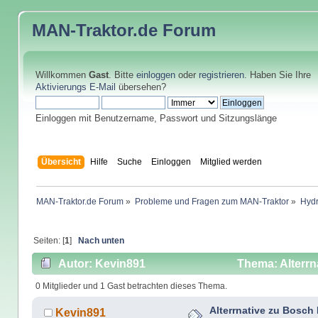
MAN-Traktor.de
Forum
Willkommen
Gast
. Bitte
einloggen
oder
registrieren
. Haben Sie Ihre
Aktivierungs E-Mail
übersehen?
Einloggen mit Benutzername, Passwort und Sitzungslänge
Übersicht
Hilfe
Suche
Einloggen
Mitglied werden
MAN-Traktor.de Forum
»
Probleme und Fragen zum MAN-Traktor
»
Hydr
Seiten: [
1
]
Nach unten
Autor: Kevin891
Thema: Alterrn
0 Mitglieder und 1 Gast betrachten dieses Thema.
Alterrnative zu Bosc
Kevin891