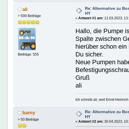
Re: Alterrnative zu B
ali
HY
> 500 Beiträge
«
Antwort #1 am:
12.03.2023, 13:
Hallo, die Pumpe is
Spalte zwischen G
hierüber schon ein
Du sicher.
Beiträge: 555
Neue Pumpen haben
Befestigungsschra
Gruß
ali
Ich schreib ali, weil Ernst-Heinrich 
Re: Alterrnative zu B
barny
HY
> 50 Beiträge
«
Antwort #2 am:
30.04.2023, 10: