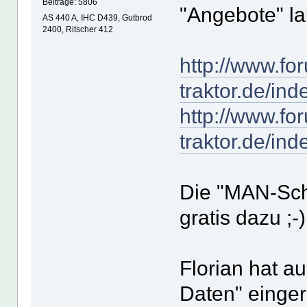
Beiträge: 5806
"Angebote" la
AS 440 A, IHC D439, Gutbrod
2400, Ritscher 412
http://www.fo
traktor.de/ind
http://www.fo
traktor.de/ind
Die "MAN-Schl
gratis dazu ;-)
Florian hat a
Daten" einger