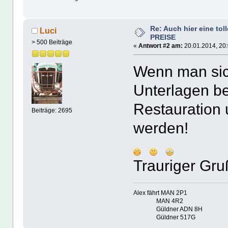
Re: Auch hier eine tol
Luci
PREISE
> 500 Beiträge
«
Antwort #2 am:
20.01.2014, 20:
Wenn man sich
Unterlagen b
Restauration 
Beiträge: 2695
werden!
Trauriger Gru
Alex fährt MAN 2P1
MAN 4R2
Güldner ADN 8H
Güldner 517G