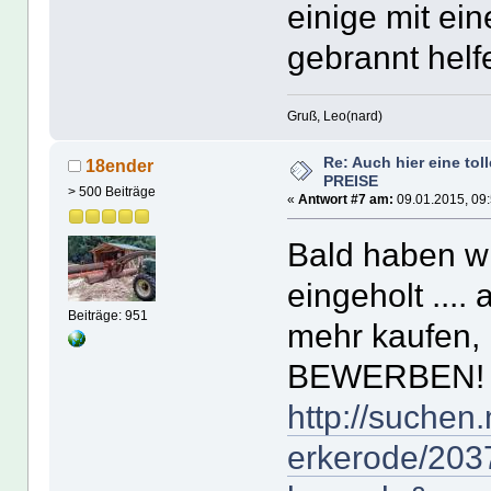
einige mit ei
gebrannt helf
Gruß, Leo(nard)
Re: Auch hier eine tol
18ender
PREISE
> 500 Beiträge
«
Antwort #7 am:
09.01.2015, 09:
Bald haben wi
eingeholt ...
Beiträge: 951
mehr kaufen,
BEWERBEN!
http://suchen
erkerode/203