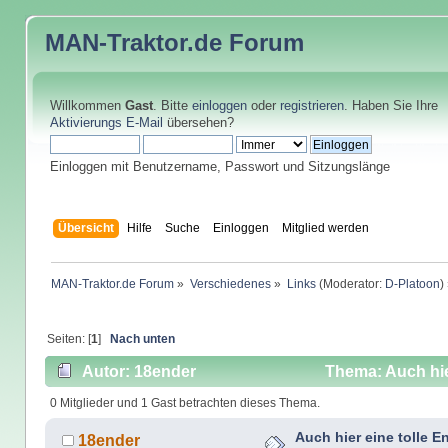
MAN-Traktor.de
Forum
Willkommen
Gast
. Bitte
einloggen
oder
registrieren
. Haben Sie Ihre
Aktivierungs E-Mail
übersehen?
Einloggen mit Benutzername, Passwort und Sitzungslänge
Übersicht
Hilfe
Suche
Einloggen
Mitglied werden
MAN-Traktor.de Forum
»
Verschiedenes
»
Links
(Moderator:
D-Platoon
)
Seiten: [
1
]
Nach unten
Autor: 18ender
Thema: Auch hie
0 Mitglieder und 1 Gast betrachten dieses Thema.
Auch hier eine tolle 
18ender