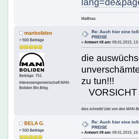
lang=de&page
Matthias
Re: Auch hier eine tol
manboliden
PREISE
> 500 Beiträge
«
Antwort #8 am:
09.01.2015, 13:
die auswüchse
unverschämter
Beiträge: 751
zu tun!!!
Interessengemeinschaft MAN-
Boliden Bln.Brbg.
VORSICHT
dies schreibt Udo von den MAN-Bo
Re: Auch hier eine tol
BELA G.
PREISE
> 500 Beiträge
«
Antwort #9 am:
09.01.2015, 15: