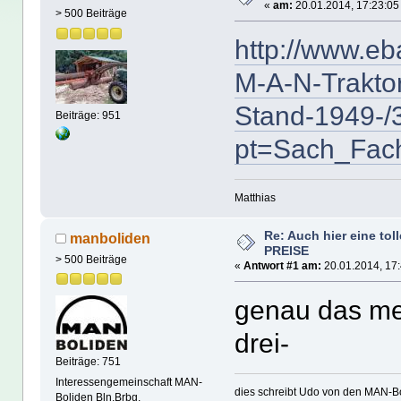
«
am:
20.01.2014, 17:23:05
> 500 Beiträge
http://www.eb
M-A-N-Trakto
Stand-1949-
Beiträge: 951
pt=Sach_Fa
Matthias
Re: Auch hier eine tol
manboliden
PREISE
> 500 Beiträge
«
Antwort #1 am:
20.01.2014, 17:
genau das mei
drei-
Beiträge: 751
Interessengemeinschaft MAN-
dies schreibt Udo von den MAN-Bo
Boliden Bln.Brbg.