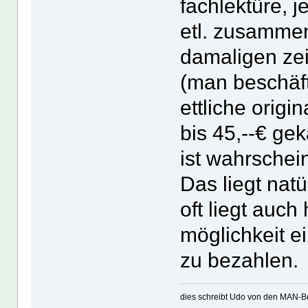
fachlektüre, 
etl. zusammen
damaligen zei
(man beschäft
ettliche origi
bis 45,--€ ge
ist wahrschein
Das liegt natü
oft liegt auch 
möglichkeit e
zu bezahlen.
dies schreibt Udo von den MAN-Bo