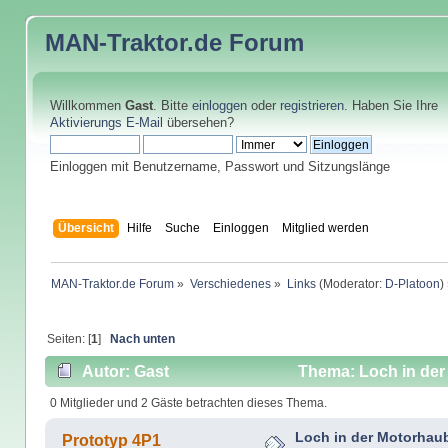
MAN-Traktor.de
Forum
Willkommen
Gast
. Bitte
einloggen
oder
registrieren
. Haben Sie Ihre
Aktivierungs E-Mail
übersehen?
Einloggen mit Benutzername, Passwort und Sitzungslänge
Übersicht
Hilfe
Suche
Einloggen
Mitglied werden
MAN-Traktor.de Forum
»
Verschiedenes
»
Links
(Moderator:
D-Platoon
)
Seiten: [
1
]
Nach unten
Autor: Gast
Thema: Loch in der
0 Mitglieder und 2 Gäste betrachten dieses Thema.
Loch in der Motorhau
Prototyp 4P1