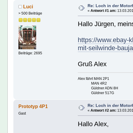
Re: Loch in der Moto
Luci
«
Antwort #1 am:
13.03.201
> 500 Beiträge
Hallo Jürgen, meins
https://www.ebay-kl
mit-seilwinde-bau
Beiträge: 2695
Gruß Alex
Alex fährt MAN 2P1
MAN 4R2
Güldner ADN 8H
Güldner 517G
Re: Loch in der Moto
Prototyp 4P1
«
Antwort #2 am:
13.03.201
Gast
Hallo Alex,