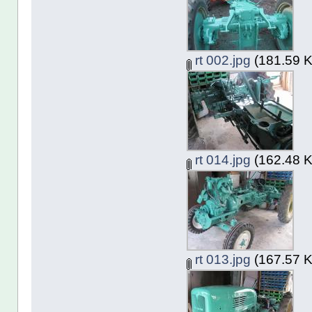
rt 002.jpg
(181.59 K
rt 014.jpg
(162.48 K
rt 013.jpg
(167.57 K