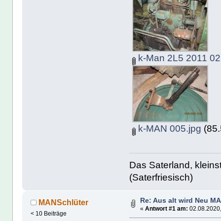
k-Man 2L5 2011 02
k-MAN 005.jpg
(85.
Das Saterland, kleins
(Saterfriesisch)
Re: Aus alt wird Neu M
MANSchlüter
«
Antwort #1 am:
02.08.2020,
< 10 Beiträge