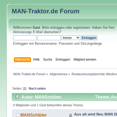
MAN-Traktor.de
Forum
Willkommen
Gast
. Bitte
einloggen
oder
registrieren
. Haben Sie Ihre
Aktivierungs E-Mail
übersehen?
Einloggen mit Benutzername, Passwort und Sitzungslänge
Übersicht
Hilfe
Suche
Einloggen
Mitglied werden
MAN-Traktor.de Forum
»
Allgemeines
»
Restaurierungsberichte
(Modera
Seiten: [
1
]
Nach unten
Autor: MANSchlüter
Thema: Aus
0 Mitglieder und 1 Gast betrachten dieses Thema.
Aus alt wird Neu MAN 2
MANSchlüter