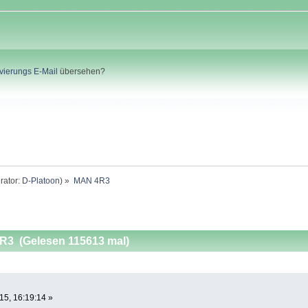
ivierungs E-Mail
übersehen?
rator:
D-Platoon
) »
MAN 4R3
3 (Gelesen 115613 mal)
15, 16:19:14 »