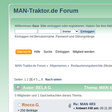
MAN-Traktor.de
Forum
Willkommen
Gast
. Bitte
einloggen
oder
registrieren
. Haben Sie Ihre
Akt
Einloggen mit Benutzername, Passwort und Sitzungslänge
Übersicht
Hilfe
Suche
Einloggen
Mitglied werden
MAN-Traktor.de Forum
»
Allgemeines
»
Restaurierungsberichte
(Mode
Seiten:
1
2
[
3
]
4
5
...
8
Nach unten
Autor: BELA G.
Thema: MAN 4R
0 Mitglieder und 1 Gast betrachten dieses Thema.
Re: MAN 4R3
Rocco G.
«
Antwort #40 am:
20.11.20
> 250 Beiträge