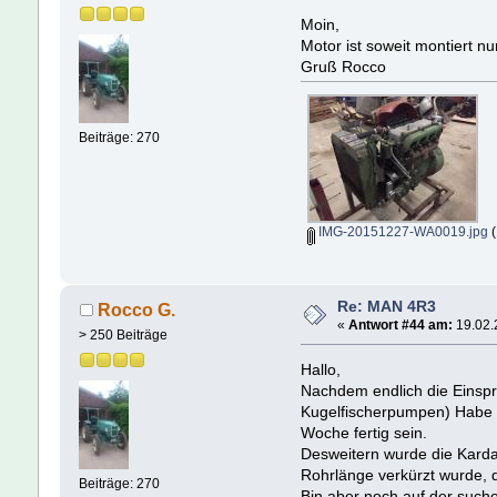
Moin,
Motor ist soweit montiert n
Gruß Rocco
Beiträge: 270
IMG-20151227-WA0019.jpg
(
Re: MAN 4R3
Rocco G.
«
Antwort #44 am:
19.02.
> 250 Beiträge
Hallo,
Nachdem endlich die Einsp
Kugelfischerpumpen) Habe 
Woche fertig sein.
Desweitern wurde die Karda
Rohrlänge verkürzt wurde, d
Beiträge: 270
Bin aber noch auf der such