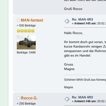
Gruß Rocco
Re: MAN 4R3
MAN-fantast
«
Antwort #45 am:
20.02.
> 500 Beiträge
Hallo Rocco,
Ihr kommt doch gut voran, t
kurze Kardanrohr einigen Z
einspannen und die Rohrres
Beiträge: 5486
gibt es im Handel.
Gruss
Magne
Schönen MAN-Gruß aus Norwe
Magne
Re: MAN 4R3
Rocco G.
«
Antwort #46 am:
20.02.
> 250 Beiträge