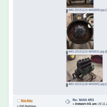
IMG-20151115-WA0009.jpg
(
IMG-20151115-WA0011.jpg
(
IMG-20151118-WA0002.jpg
(
Re: MAN 4R3
NicNic
«
Antwort #41 am:
20.11.
> 500 Beiträge