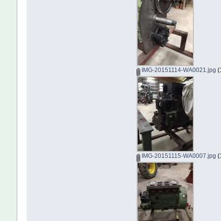
IMG-20151114-WA0021.jpg
(
IMG-20151115-WA0007.jpg
(