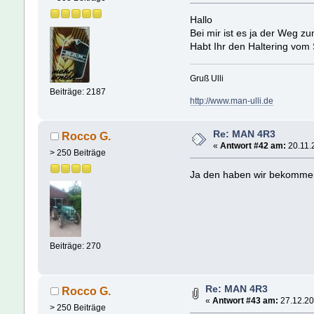
Hallo
Bei mir ist es ja der Weg z
Habt Ihr den Haltering vo
Gruß Ulli
Beiträge: 2187
http://www.man-ulli.de
Re: MAN 4R3
Rocco G.
«
Antwort #42 am:
20.11.
> 250 Beiträge
Ja den haben wir bekommen,
Beiträge: 270
Re: MAN 4R3
Rocco G.
«
Antwort #43 am:
27.12.20
> 250 Beiträge