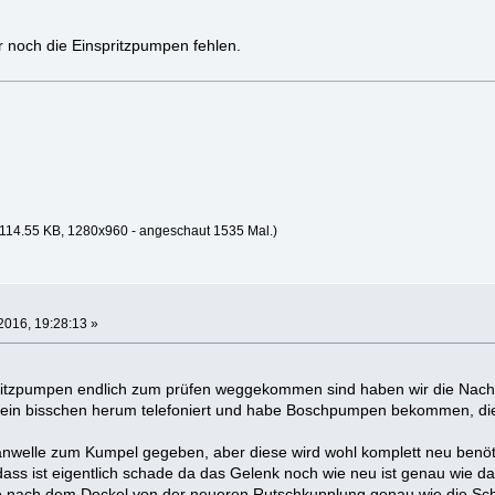
ur noch die Einspritzpumpen fehlen.
114.55 KB, 1280x960 - angeschaut 1535 Mal.)
2016, 19:28:13 »
ritzpumpen endlich zum prüfen weggekommen sind haben wir die Nach
ein bisschen herum telefoniert und habe Boschpumpen bekommen, dies
nwelle zum Kumpel gegeben, aber diese wird wohl komplett neu benöti
ass ist eigentlich schade da das Gelenk noch wie neu ist genau wie d
e nach dem Deckel von der neueren Rutschkupplung genau wie die Sch