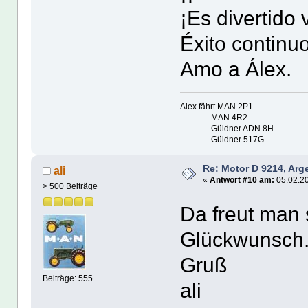
¡Es divertido 
Éxito continuo
Amo a Álex.
Alex fährt MAN 2P1
MAN 4R2
Güldner ADN 8H
Güldner 517G
Re: Motor D 9214, Arg
ali
«
Antwort #10 am:
05.02.20
> 500 Beiträge
Da freut man s
Glückwunsc
Gruß
Beiträge: 555
ali