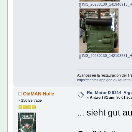
IMG_20230130_141946915_H
IMG_20230130_142103781_H
Avances en la restauración del T
https://photos.app.goo.gl/1qi2h
Re: Motor D 9214, Arg
OldMAN Holle
«
Antwort #1 am:
30.01.202
> 250 Beiträge
... sieht gut a