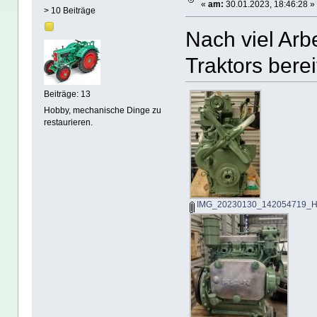
«
am:
30.01.2023, 18:46:28 »
> 10 Beiträge
Nach viel Arb
Traktors berei
Beiträge: 13
Hobby, mechanische Dinge zu
restaurieren.
IMG_20230130_142054719_H