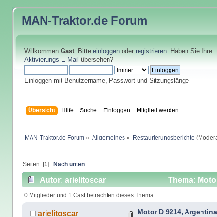
MAN-Traktor.de
Forum
Willkommen
Gast
. Bitte
einloggen
oder
registrieren
. Haben Sie Ihre
Aktivierungs E-Mail
übersehen?
Einloggen mit Benutzername, Passwort und Sitzungslänge
Übersicht
Hilfe
Suche
Einloggen
Mitglied werden
MAN-Traktor.de Forum
»
Allgemeines
»
Restaurierungsberichte
(Modera
Seiten: [
1
]
Nach unten
Autor: arielitoscar
Thema: Motor
0 Mitglieder und 1 Gast betrachten dieses Thema.
Motor D 9214, Argentina
arielitoscar