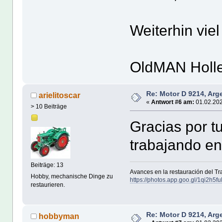
Weiterhin vie
OldMAN Holl
Re: Motor D 9214, Arg
arielitoscar
«
Antwort #6 am:
01.02.202
> 10 Beiträge
Gracias por t
trabajando en 
Beiträge: 13
Avances en la restauración del T
Hobby, mechanische Dinge zu
https://photos.app.goo.gl/1qi2h
restaurieren.
Re: Motor D 9214, Arg
hobbyman