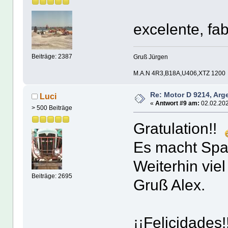
excelente, fa
Beiträge: 2387
Gruß Jürgen
M.A.N 4R3,B18A,U406,XTZ 1200
Re: Motor D 9214, Arg
Luci
«
Antwort #9 am:
02.02.202
> 500 Beiträge
Gratulation!!
Es macht Spa
Weiterhin viel
Beiträge: 2695
Gruß Alex.
¡¡Felicidades!