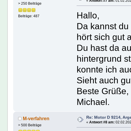
«
Antwort #7 am:
01.02.202
> 250 Beiträge
Hallo,
Beiträge: 487
Da kannst du S
hört sich gut 
Du hast da a
hintergrund st
konnte ich a
Sieht auch gu
Beste Grüße, 
Michael.
Re: Motor D 9214, Arg
M-verfahren
«
Antwort #8 am:
02.02.202
> 500 Beiträge