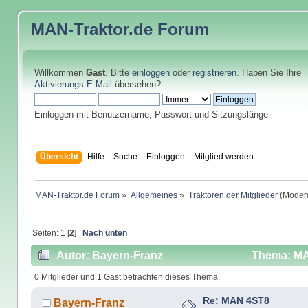
MAN-Traktor.de
Forum
Willkommen
Gast
. Bitte
einloggen
oder
registrieren
. Haben Sie Ihre
Aktivierungs E-Mail
übersehen?
Einloggen mit Benutzername, Passwort und Sitzungslänge
Übersicht
Hilfe
Suche
Einloggen
Mitglied werden
MAN-Traktor.de Forum
»
Allgemeines
»
Traktoren der Mitglieder
(Modera
Seiten:
1
[
2
]
Nach unten
Autor: Bayern-Franz
Thema: MA
0 Mitglieder und 1 Gast betrachten dieses Thema.
Re: MAN 4ST8
Bayern-Franz