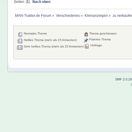
Seiten: [
1
]
Nach oben
MAN-Traktor.de Forum
»
Verschiedenes
»
Kleinanzeigen
»
zu verkaufe
Normales Thema
Thema geschlossen
Fixiertes Thema
Heißes Thema (mehr als 15 Antworten)
Umfrage
Sehr heißes Thema (mehr als 25 Antworten)
SMF 2.0.19