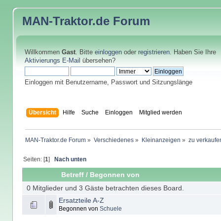
MAN-Traktor.de
Forum
Willkommen
Gast
. Bitte
einloggen
oder
registrieren
. Haben Sie Ihre
Aktivierungs E-Mail
übersehen?
Einloggen mit Benutzername, Passwort und Sitzungslänge
Übersicht
Hilfe
Suche
Einloggen
Mitglied werden
MAN-Traktor.de Forum
»
Verschiedenes
»
Kleinanzeigen
»
zu verkaufe
Seiten: [
1
]
Nach unten
Betreff
/
Begonnen von
0 Mitglieder und 3 Gäste betrachten dieses Board.
Ersatzteile A-Z
Begonnen von
Schuele